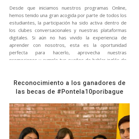
Desde que iniciamos nuestros programas Online,
hemos tenido una gran acogida por parte de todos los
estudiantes, la participación ha sido activa dentro de
los clubes conversacionales y nuestras plataformas
digitales. Si aún no has vivido la experiencia de
aprender con nosotros, esta es la oportunidad
perfecta para hacerlo, aprovecha nuestras
promociones y cumple tus sueños de hablar inglés de
forma profesional. Estos son nuestros cursos en
promoción: PRE-INTERMEDIATE ONLINE --> B1 (160
Horas) ELEMENTARY ONLINE--> A2 (160 Horas)
Reconocimiento a los ganadores de
ADVANCED ONLINE--> C1 (200 Horas) SUPER
las becas de #Pontela10poribague
INTENSIVO ELEMENTARY- PREINTERMEDIATE-->B1
(320 Horas) SUPER INTENSIVO INTERMEDIATE +
UPPER INTERMEDIATE--> B2 (360 Horas)