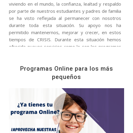
viviendo en el mundo, la confianza, lealtad y respaldo
por parte de nuestros estudiantes y padres de familia
se ha visto reflejada al permanecer con nosotros
durante toda esta situación. Su apoyo nos ha
permitido mantenernos, mejorar y crecer, en estos
tiempos de CRISIS. Durante esta situación hemos
ofrecido nuevos servicios como lo son los programas
online en vivo, que gracias a su credibilidad han tenido
un impacto positivo tanto nacional e
internacionalmente. Cada día estamos enfocados en
Programas Online para los más
continuar mejorando para ofrecer excelentes
pequeños
oportunidades de aprender inglés con la mejor calidad
y respaldo.